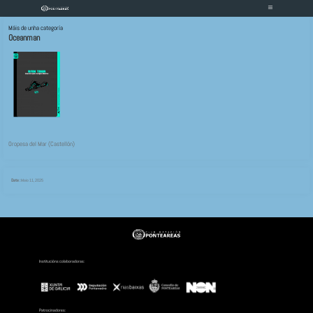
Máis de unha categoría
Oceanman