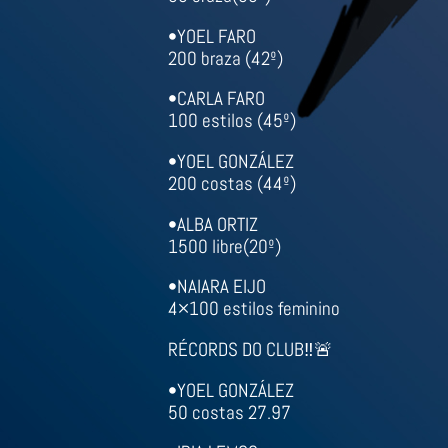
•JORGE LARA
50 braza(33º)
•YOEL FARO
200 braza (42º)
•CARLA FARO
100 estilos (45º)
•YOEL GONZÁLEZ
200 costas (44º)
•ALBA ORTIZ
1500 libre(20º)
•NAIARA EIJO
4×100 estilos feminino
RÉCORDS DO CLUB‼️🚨