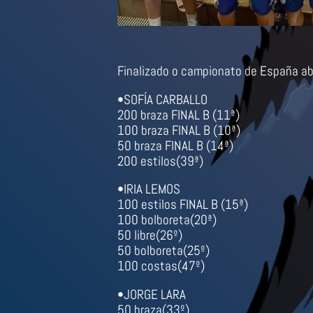
Finalizado o campionato de Españ
•SOFÍA CARBALLO
200 braza FINAL B (11ª)
100 braza FINAL B (10ª)
50 braza FINAL B (14ª)
200 estilos(39ª)
•IRIA LEMOS
100 estilos FINAL B (15ª)
100 bolboreta(20ª)
50 libre(26º)
50 bolboreta(25º)
100 costas(47º)