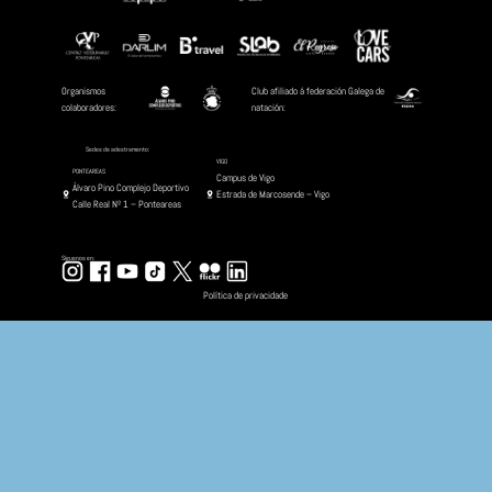
MELLOR EQUIPO M
Out 12, 2025
Na Gala da Natación Galega organiz
O club natación Ponteareas gañou o